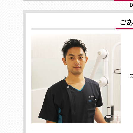
D
ご
院