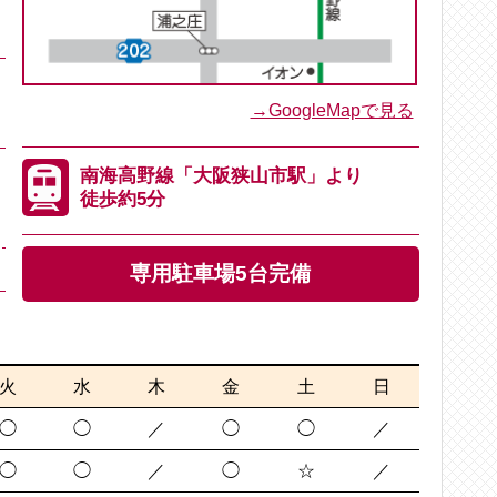
→GoogleMapで見る
南海高野線「大阪狭山市駅」より
徒歩約5分
専用駐車場5台完備
火
水
木
金
土
日
◯
◯
／
◯
◯
／
◯
◯
／
◯
☆
／