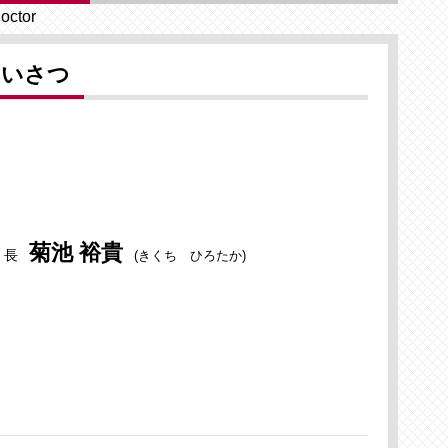
octor
あいさつ
菊池 裕貴
 長
(きくち ひろたか)